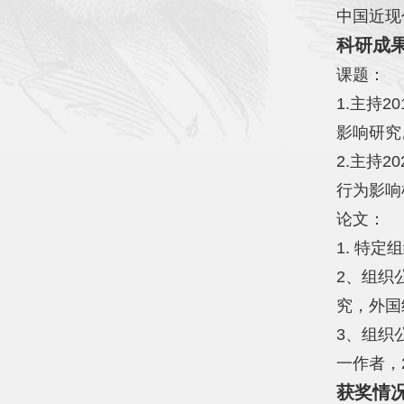
中国近现
科研成
课题：
1.主持
影
响研究
2.主持
行为影响
论文：
1. 特
2、组织
究，外国
3、组织
一作者，2
获奖情