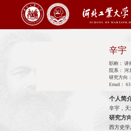
辛
职称： 讲
院系： 
研究方向：
Email： 63
个人简
辛宇，天
研究方
西方史学