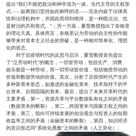
提出
“我们不能把政治和神学混为一谈。当代主导的主权形
式——如果我们坚持如此称呼的话——完全内嵌于法律系
统和治理机构中，并因此而得到维持，是一种既法治、也
是财治的共和形式。”；另一方面，夏莹教授指出了奈格里
的理论天真。具体而言，奈格里认为劳动的自主性协作能
够带来对资本主义社会的突破，是一种相对简单化、理想
化的状态。
对于后疫情时代的反思与启示，夏莹教授首先提出
了
“泛劳动时代”的概念，一切皆劳动，包括生产、消费、
娱乐都是一种劳动，而一切劳动皆价值，包括物质劳动的
价值和数据劳动的价值。其次，分析了后疫情时代产生的
多种新资本形态，如激进的金融化资本、技术加持下的平
台资本、自我阻隔的资本。最后，提出了未来共享时代的
主要矛盾，第一，资源共享与平台数据私有化之间的矛盾
（数据资本的断裂），第二，跨国资本与国家主权之间的
矛盾，第三，指向可持续发展的创业观念与投资人的短期
收益率之间的矛盾（金融资本的断裂），第四，知识经济
的意识形态同“系统化愚蠢”之间的矛盾（人之异化）。