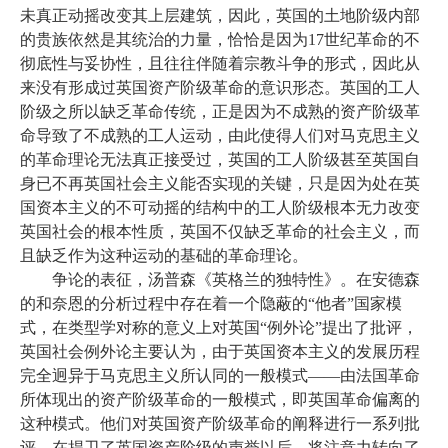
未真正动摇改变其上层建筑，因此，英国的土地阶级内部
的贵族依然是其统治的力量，恰恰是因为17世纪革命的不
彻底性与妥协性，且往往伴随着宗教斗争的形式，因此从
来没有形成过英国资产阶级革命的意识形态。英国的工人
阶级之所以缺乏革命传统，正是因为不成熟的资产阶级革
命导致了不成熟的工人运动，由此使得人们对马克思主义
的革命理论无法真正接受过，英国的工人阶级甚至英国自
身已不再英国社会主义能否实现的关键，只是因为处在英
国资本主义的不可动摇的结构中的工人阶级根本无力改变
英国社会的根本性质，英国不仅缺乏革命的社会主义，而
且缺乏作为这种运动的基础的革命理论。
争论的表征，汤普森《英格兰的独特性》。在安德森
的和奈恩的分析过程中存在着一个隐蔽的
“他者”国家模
式，在类型学对称的意义上对英国“例外论”提出了批评，
英国社会例外论主要认为，由于英国资本主义的发展历程
完全迥异于马克思主义所认同的一般模式——由法国革命
所体现出的资产阶级革命的一般模式，即英国革命偏离的
这种模式。他们对英国资产阶级革命的阐释进行一系列批
评，在捍卫了英国资产阶级的声誉以后，将注意力转向了