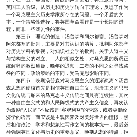
英国工人阶级。从历史和历史学转向了理论，反思了作为
一个马克思主义历史学家所存在的问题。一个矛盾的文
本，一个策略性选择，将英国革命看作是一个长期的进
程，而非一些戏剧性的事件。
第三节，理论的创造：汤普森和阿尔都塞。汤普森对
阿尔都塞的批判，主要是对其认识的清算，批判阿尔都塞
对历史学科的敌视，对知识社会学的批判。关于人道主义
与结构主义的对立。二人的相似之处，对马克思的所谓正
统解释的激烈质疑，晚年的退却，二者的不同之处寻找路
径的不同，政治策略的不同，受马克思影响不同。
第四节，晚期汤普森对马克思主义的逐渐疏离？汤普
森思想的硬核首先是相信英国自由主义，浪漫主义的思想
文化传统与舶来的马克思主义传统之间具有连续性，其次
一种自由主义式的和人民阵线式的共产主义信念，再次认
为激励
“人民的”不应该是“客观利益”的诱惑，或者类似经
济学的语言，而应该是主观因素及对美好世界的憧憬，然
后相信政治，学术和想象性写作之间的根本统一，最后必
须强调英国文化与历史的重要意义。晚期思想的特点，拒