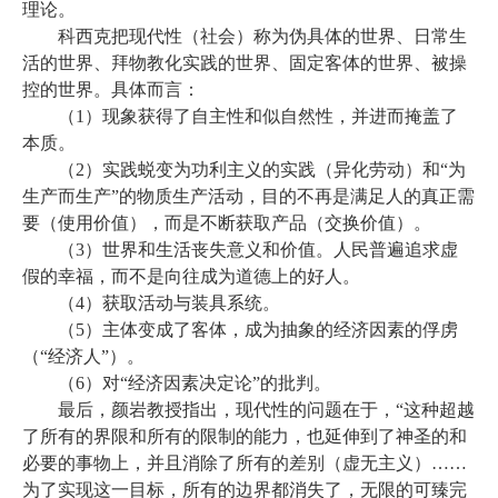
理论。
科西克把现代性（社会）称为伪具体的世界、日常生
活的世界、拜物教化实践的世界、固定客体的世界、被操
控的世界。具体而言：
（
1）现象获得了自主性和似自然性，并进而掩盖了
本质。
（
2）实践蜕变为功利主义的实践（异化劳动）和“为
生产而生产”的物质生产活动，目的不再是满足人的真正需
要（使用价值），而是不断获取产品（交换价值）。
（
3）世界和生活丧失意义和价值。人民普遍追求虚
假的幸福，而不是向往成为道德上的好人。
（
4）获取活动与装具系统。
（
5）主体变成了客体，成为抽象的经济因素的俘虏
（“经济人”）。
（
6）对“经济因素决定论”的批判。
最后，颜岩教授指出，现代性的问题在于，
“这种超越
了所有的界限和所有的限制的能力，也延伸到了神圣的和
必要的事物上，并且消除了所有的差别（虚无主义）……
为了实现这一目标，所有的边界都消失了，无限的可臻完