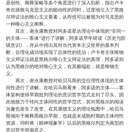
原创性、阐释策略等多个角度进行了深入剖析，指出卢卡
奇在拯救马克思主义的能动性的同时，过度地引入了黑格
尔辩证法的唯心主义要素，从而也可以被视为对马克思的
一种唯心主义阐释。
其次，谢永康教授对阿多诺星丛理论中体现的
“非同一
的主体——客体”进行了讲解，阿多诺早年研读《历史与阶
级意识》，并从中得出其对当代资本主义世界的基本判
断，合理化成功地实现了总体性的统治；卢卡奇主张唯物
主义辩证法就是黑格尔唯心主义辩证法的真理，阿多诺则
认为黑格尔的绝对唯心主义，在其极端处，就是唯物主
义。
再次，谢永康教授对哈贝马斯的交往理性体现的主体
间性进行了讲解。在哈贝马斯看来，阿多诺的主体
——客
体架构使得早期批判理论的意识哲学范式走到了尽头。因
此他致力于转向主体间性的哲学范式，其对黑格尔的阅读
兴趣也发生了改变。在其康德主义的理论氛围中，哈贝马
斯倾向于阐释黑格尔早期，也就是未成熟时期的主体间性
资源，同时将《精神现象学》以后的黑格尔判定为典型的
意识哲学而抛弃之。