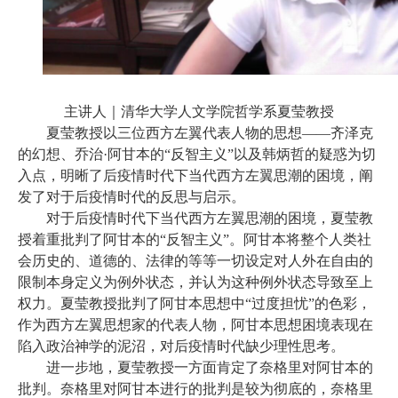
主讲人｜清华大学人文学院哲学系夏莹教授
夏莹教授以三位西方左翼代表人物的思想
——齐泽克
的幻想、乔治·阿甘本的“反智主义”以及韩炳哲的疑惑为切
入点，明晰了后疫情时代下当代西方左翼思潮的困境，阐
发了对于后疫情时代的反思与启示。
对于后疫情时代下当代西方左翼思潮的困境，夏莹教
授着重批判了阿甘本的
“反智主义”。阿甘本将整个人类社
会历史的、道德的、法律的等等一切设定对人外在自由的
限制本身定义为例外状态，并认为这种例外状态导致至上
权力。夏莹教授批判了阿甘本思想中“过度担忧”的色彩，
作为西方左翼思想家的代表人物，阿甘本思想困境表现在
陷入政治神学的泥沼，对后疫情时代缺少理性思考。
进一步地，夏莹教授一方面肯定了奈格里对阿甘本的
批判。奈格里对阿甘本进行的批判是较为彻底的，奈格里