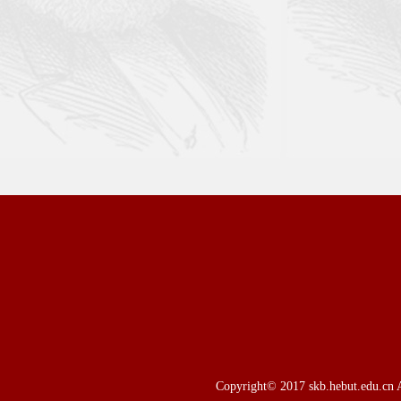
文： 
图： 
审核： 
Copyright© 2017 skb.hebut.edu.cn A