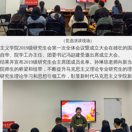
（竞选演讲现场）
主义学院
2019
级研究生会第一次全体会议暨成立大会在雄壮的国
自华、院
学工办主任、
团委书记冯赵建
受邀出席成立大会
。
结果并宣布
2019
级研究生会主席团成员名单
。
孙琳琼老师向新当
院师生的桥梁和纽带，
不断提升
马克思主义
理论专业研究生的理
研究生理论学习和
思想引领工作，彰显
新时代马克思主义学院
新