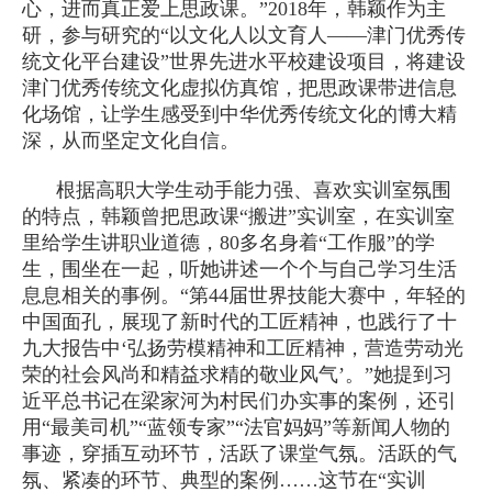
心，进而真正爱上思政课。”2018年，韩颖作为主
研，参与研究的“以文化人以文育人——津门优秀传
统文化平台建设”世界先进水平校建设项目，将建设
津门优秀传统文化虚拟仿真馆，把思政课带进信息
化场馆，让学生感受到中华优秀传统文化的博大精
深，从而坚定文化自信。
根据高职大学生动手能力强、喜欢实训室氛围
的特点，韩颖曾把思政课“搬进”实训室，在实训室
里给学生讲职业道德，80多名身着“工作服”的学
生，围坐在一起，听她讲述一个个与自己学习生活
息息相关的事例。“第44届世界技能大赛中，年轻的
中国面孔，展现了新时代的工匠精神，也践行了十
九大报告中‘弘扬劳模精神和工匠精神，营造劳动光
荣的社会风尚和精益求精的敬业风气’。”她提到习
近平总书记在梁家河为村民们办实事的案例，还引
用“最美司机”“蓝领专家”“法官妈妈”等新闻人物的
事迹，穿插互动环节，活跃了课堂气氛。活跃的气
氛、紧凑的环节、典型的案例……这节在“实训