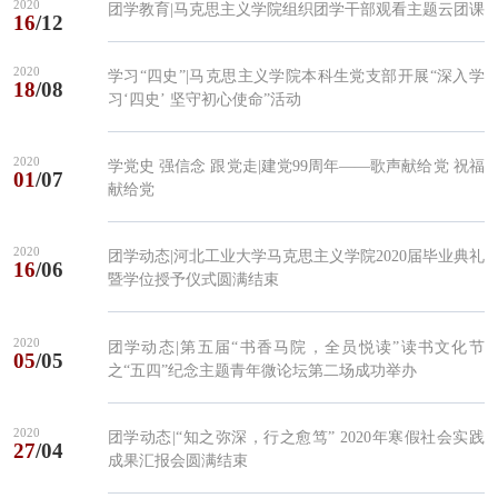
2020
团学教育|马克思主义学院组织团学干部观看主题云团课
16
/12
2020
学习“四史”|马克思主义学院本科生党支部开展“深入学
18
/08
习‘四史’ 坚守初心使命”活动
2020
学党史 强信念 跟党走|建党99周年——歌声献给党 祝福
01
/07
献给党
2020
团学动态|河北工业大学马克思主义学院2020届毕业典礼
16
/06
暨学位授予仪式圆满结束
2020
团学动态|第五届“书香马院，全员悦读”读书文化节
05
/05
之“五四”纪念主题青年微论坛第二场成功举办
2020
团学动态|“知之弥深，行之愈笃” 2020年寒假社会实践
27
/04
成果汇报会圆满结束