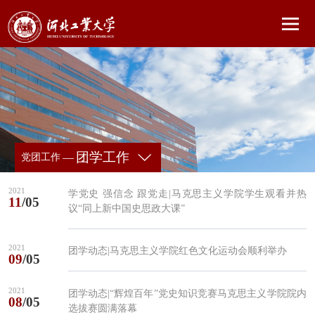
团学工作
—
党团工作
2021
学党史 强信念 跟党走|马克思主义学院学生观看并热
11
/05
议“同上新中国史思政大课”
2021
团学动态|马克思主义学院红色文化运动会顺利举办
09
/05
2021
团学动态|“辉煌百年”党史知识竞赛马克思主义学院院内
08
/05
选拔赛圆满落幕